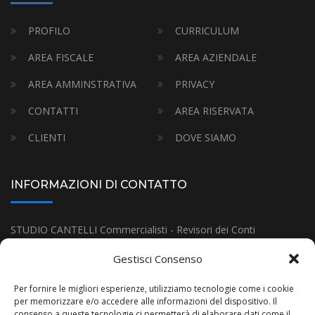
PROFILO
CURRICULUM
AREA FISCALE
AREA AZIENDALE
AREA AMMINSTRATIVA
PRIVACY
CONTATTI
AREA RISERVATA
CLIENTI
DOVE SIAMO
INFORMAZIONI DI CONTATTO
STUDIO CANTELLI Commercialisti - Revisori dei Conti
Indirizzo:
Via Gramsci 18, Budrio (BO)
Gestisci Consenso
Tel:
(+39) 051-80.11.38
Per fornire le migliori esperienze, utilizziamo tecnologie come i cookie
E-mail:
infostudiocantelli@gmail.com
per memorizzare e/o accedere alle informazioni del dispositivo. Il
consenso a queste tecnologie ci permetterà di elaborare dati come il