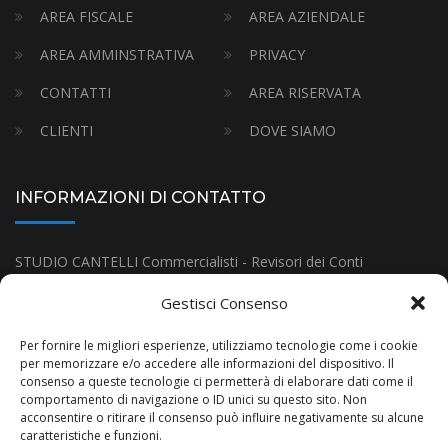
AREA FISCALE
AREA AZIENDALE
AREA AMMINSTRATIVA
PRIVACY
CONTATTI
AREA RISERVATA
CLIENTI
DOVE SIAMO
INFORMAZIONI DI CONTATTO
STUDIO CANTELLI Commercialisti - Revisori dei Conti
Indirizzo:
Via Gramsci 18, Budrio (BO)
Gestisci Consenso
Tel:
(+39) 051-80.11.38
Per fornire le migliori esperienze, utilizziamo tecnologie come i cookie
E-mail:
infostudiocantelli@gmail.com
per memorizzare e/o accedere alle informazioni del dispositivo. Il
consenso a queste tecnologie ci permetterà di elaborare dati come il
partita iva
it 02362971208
comportamento di navigazione o ID unici su questo sito. Non
acconsentire o ritirare il consenso può influire negativamente su alcune
caratteristiche e funzioni.