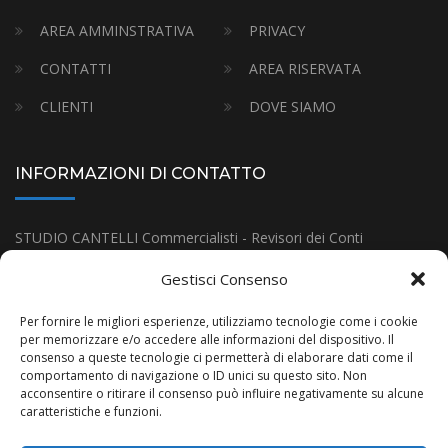
AREA AMMINSTRATIVA
PRIVACY
CONTATTI
AREA RISERVATA
CLIENTI
DOVE SIAMO
INFORMAZIONI DI CONTATTO
STUDIO CANTELLI Commercialisti - Revisori dei Conti
Indirizzo:
Via Gramsci 18, Budrio (BO)
Gestisci Consenso
Tel:
(+39) 051-80.11.38
Per fornire le migliori esperienze, utilizziamo tecnologie come i cookie
E-mail:
infostudiocantelli@gmail.com
per memorizzare e/o accedere alle informazioni del dispositivo. Il
consenso a queste tecnologie ci permetterà di elaborare dati come il
partita iva
it 02362971208
comportamento di navigazione o ID unici su questo sito. Non
acconsentire o ritirare il consenso può influire negativamente su alcune
caratteristiche e funzioni.