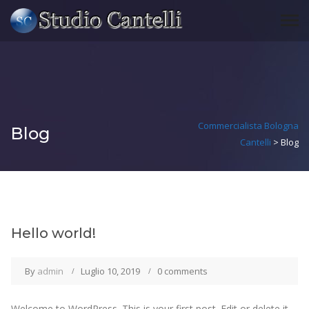
Commercialista Bologna
Blog
Cantelli
>
Blog
Hello world!
By
admin
Luglio 10, 2019
0 comments
Welcome to WordPress. This is your first post. Edit or delete it,